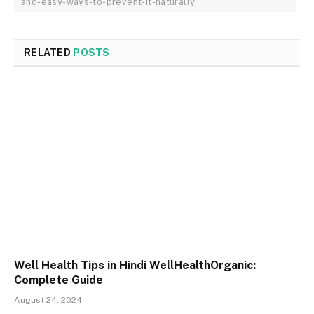
and-easy-ways-to-prevent-it-naturally
RELATED
POSTS
Well Health Tips in Hindi WellHealthOrganic:
Complete Guide
August 24, 2024